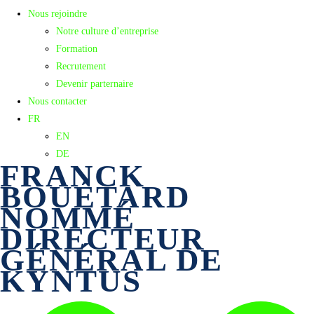
Nous rejoindre
Notre culture d’entreprise
Formation
Recrutement
Devenir parternaire
Nous contacter
FR
EN
DE
FRANCK
BOUÉTARD
NOMMÉ
DIRECTEUR
GÉNÉRAL DE
KYNTUS