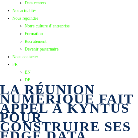
Data centers
Nos actualités
Nous rejoindre
Notre culture d’entreprise
Formation
Recrutement
Devenir parternaire
Nous contacter
FR
EN
DE
LA RÉUNION
NUMÉRIQUE FAIT
APPEL À KYNTUS
POUR
CONSTRUIRE SES
EDGE DATA